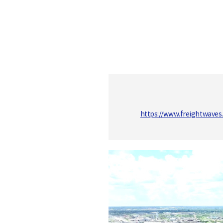
S
q
u
https://www.freightwave
a
r