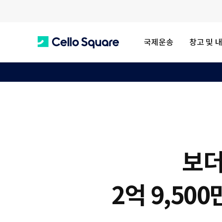
국제운송
창고 및 
C
e
l
보더
l
2억 9,50
o