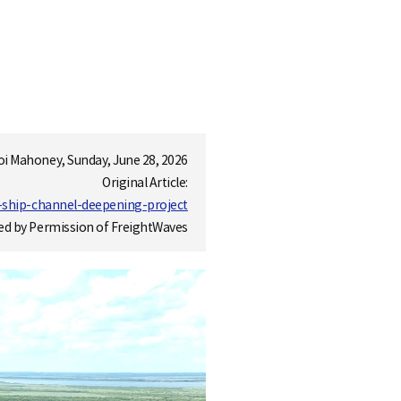
oi Mahoney, Sunday, June 28, 2026
Original Article:
-ship-channel-deepening-project
ed by Permission of FreightWaves