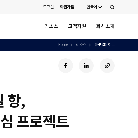
로그인
회원가입
한국어
검
색
리소스
고객지원
회사소개
Home
리소스
마켓 업데이트
페
링
U
이
크
R
스
드
L
북
인
복
사
 항,
하
기
 증심 프로젝트