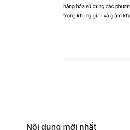
hàng hóa sử dụng các phương
trong không gian và giảm kho
S
q
u
a
r
Nội dung mới nhất