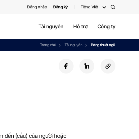
Đăng nhập
Đăng ký
Tiếng Việt
검
색
Tài nguyên
Hỗ trợ
Công ty
Trang chủ
Tài nguyên
Bảng thuật ngữ
f
l
c
a
i
o
c
n
p
e
k
y
b
e
U
o
d
R
o
i
L
k
n
ểm đến (cầu) của người hoặc