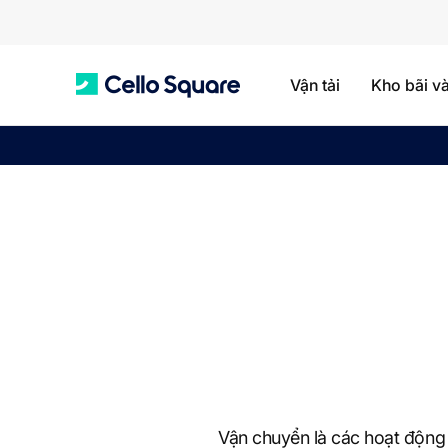
Vận tải
Kho bãi v
C
e
l
l
o
Vận chuyển là các hoạt động 