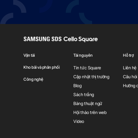
S
A
M
Vận tải
Tài nguyên
Hỗ trợ
S
Kho bãi và phân phối
Tin tức Square
Liên hệ
U
N
Cập nhật thị trường
Câu hỏi
Công nghệ
G
Blog
Hướng 
S
Sách trắng
D
Bảng thuật ngữ
S
Hội thảo trên web
C
e
Video
l
l