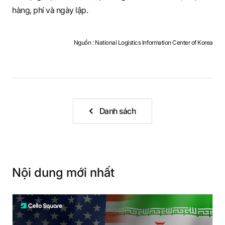
S
hàng, phí và ngày lập.
q
Nguồn : National Logistics Information Center of Korea
u
Danh sách
a
r
Nội dung mới nhất
e