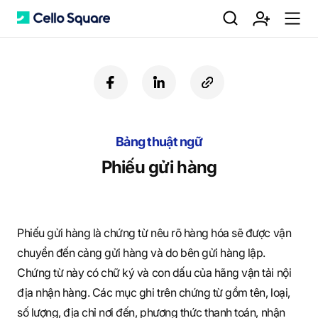
검
회
m
C
f
l
c
a
i
o
색
원
e
e
c
n
p
e
k
y
b
Bảng thuật ngữ
e
U
가
n
l
o
d
R
Phiếu gửi hàng
o
i
L
k
n
입
u
l
Phiếu gửi hàng là chứng từ nêu rõ hàng hóa sẽ được vận
chuyển đến cảng gửi hàng và do bên gửi hàng lập.
o
Chứng từ này có chữ ký và con dấu của hãng vận tải nội
địa nhận hàng. Các mục ghi trên chứng từ gồm tên, loại,
số lượng, địa chỉ nơi đến, phương thức thanh toán, nhận