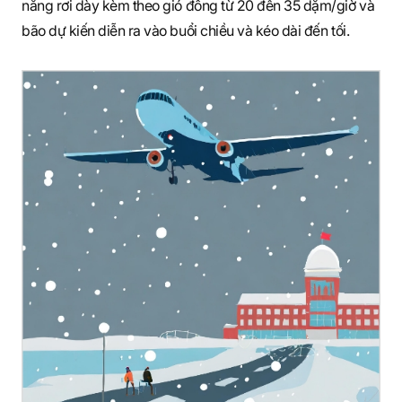
năng rơi dày kèm theo gió đông từ 20 đến 35 dặm/giờ và
bão dự kiến diễn ra vào buổi chiều và kéo dài đến tối.