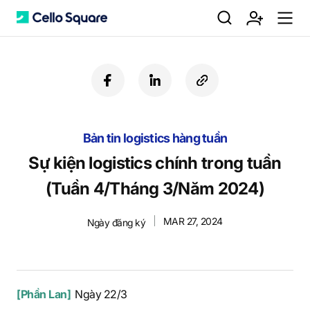
검
회
m
C
f
l
c
a
i
o
색
원
e
e
c
n
p
e
k
y
Bản tin logistics hàng tuần
b
e
U
가
n
l
o
d
R
Sự kiện logistics chính trong tuần
o
i
L
(Tuần 4/Tháng 3/Năm 2024)
k
n
입
u
l
MAR 27, 2024
Ngày đăng ký
o
[Phần Lan]
Ngày 22/3