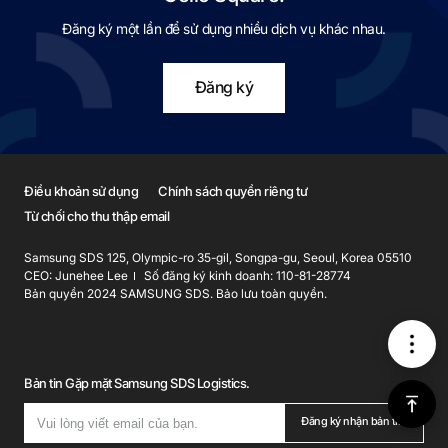
Đăng ký một lần để sử dụng nhiều dịch vụ khác nhau.
Đăng ký
Điều khoản sử dụng
Chính sách quyền riêng tư
Từ chối cho thu thập email
Samsung SDS 125, Olympic-ro 35-gil, Songpa-gu, Seoul, Korea 05510
CEO: Junehee Lee
Số đăng ký kinh doanh: 110-81-28774
Bản quyền 2024 SAMSUNG SDS. Bảo lưu toàn quyền.
메
Bản tin Gặp mặt Samsung SDS Logistics.
뉴
위
Đăng ký nhận bản tin