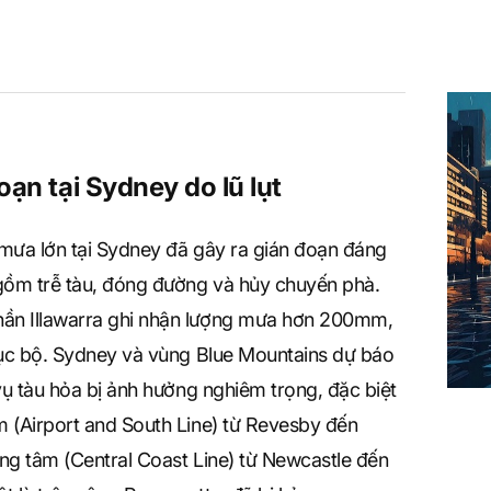
oạn tại Sydney do lũ lụt
mưa lớn tại Sydney đã gây ra gián đoạn đáng
 gồm trễ tàu, đóng đường và hủy chuyến phà.
ần Illawarra ghi nhận lượng mưa hơn 200mm,
cục bộ. Sydney và vùng Blue Mountains dự báo
vụ tàu hỏa bị ảnh hưởng nghiêm trọng, đặc biệt
 (Airport and South Line) từ Revesby đến
ung tâm (Central Coast Line) từ Newcastle đến