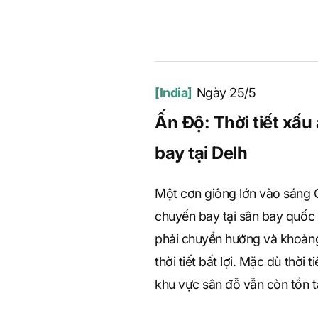
e
[India]
Ngày 25/5
Ấn Độ: Thời tiết xấ
bay tại Delh
Một cơn giông lớn vào sáng 
chuyến bay tại sân bay quốc 
phải chuyển hướng và khoảng
thời tiết bất lợi. Mặc dù thời 
khu vực sân đỗ vẫn còn tồn tạ