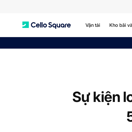
Vận tải
Kho bãi v
C
e
l
Sự kiện l
l
o