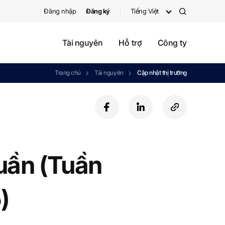
Đăng nhập
Đăng ký
Tiếng Việt
검
색
Tài nguyên
Hỗ trợ
Công ty
Trang chủ
Tài nguyên
Cập nhật thị trường
f
l
c
a
i
o
c
n
p
e
k
y
b
e
U
tuần (Tuần
o
d
R
o
i
L
k
n
)