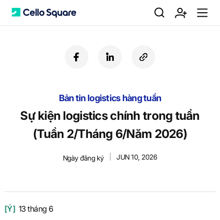
검
회
m
C
f
l
c
a
i
o
색
원
e
e
c
n
p
e
k
y
Bản tin logistics hàng tuần
b
e
U
가
n
l
o
d
R
Sự kiện logistics chính trong tuần
o
i
L
(Tuần 2/Tháng 6/Năm 2026)
k
n
입
u
l
JUN 10, 2026
Ngày đăng ký
o
[Ý]
13 tháng 6