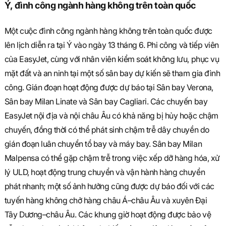
S
Ý, đình công ngành hàng không trên toàn quốc
Một cuộc đình công ngành hàng không trên toàn quốc được
q
lên lịch diễn ra tại Ý vào ngày 13 tháng 6. Phi công và tiếp viên
của EasyJet, cùng với nhân viên kiểm soát không lưu, phục vụ
mặt đất và an ninh tại một số sân bay dự kiến sẽ tham gia đình
u
công. Gián đoạn hoạt động được dự báo tại Sân bay Verona,
Sân bay Milan Linate và Sân bay Cagliari. Các chuyến bay
EasyJet nội địa và nội châu Âu có khả năng bị hủy hoặc chậm
a
chuyến, đồng thời có thể phát sinh chậm trễ dây chuyền do
gián đoạn luân chuyển tổ bay và máy bay. Sân bay Milan
Malpensa có thể gặp chậm trễ trong việc xếp dỡ hàng hóa, xử
r
lý ULD, hoạt động trung chuyển và vận hành hàng chuyển
phát nhanh; một số ảnh hưởng cũng được dự báo đối với các
tuyến hàng không chở hàng châu Á–châu Âu và xuyên Đại
e
Tây Dương–châu Âu. Các khung giờ hoạt động được bảo vệ