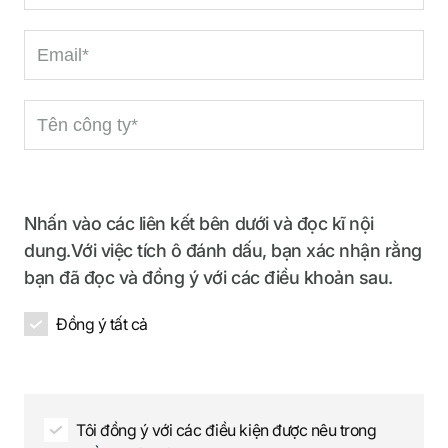
r
a
e
s
m
-
t
e
m
n
R
C
a
a
e
o
i
m
q
m
l
e
u
p
R
R
i
a
e
e
r
Nhấn vào các liên kết bên dưới và đọc kĩ nội
n
q
q
e
dung.Với việc tích ô đánh dấu, bạn xác nhận rằng
y
u
u
d
bạn đã đọc và đồng ý với các điều khoản sau.
n
i
i
a
r
r
Đồng ý tất cả
m
e
e
e
d
d
R
e
q
Tôi đồng ý với các điều kiện được nêu trong
u