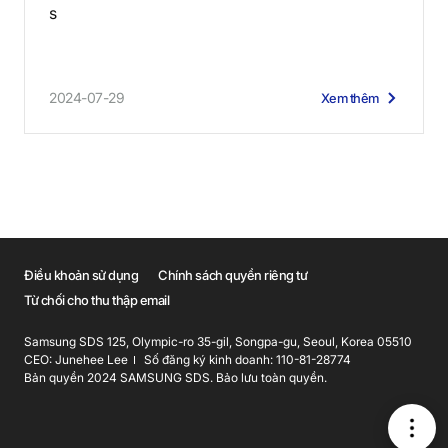
s
2024-07-29
Xem thêm
Điều khoản sử dụng
Chính sách quyền riêng tư
Từ chối cho thu thập email
Samsung SDS 125, Olympic-ro 35-gil, Songpa-gu, Seoul, Korea 05510
CEO: Junehee Lee
Số đăng ký kinh doanh: 110-81-28774
Bản quyền 2024 SAMSUNG SDS. Bảo lưu toàn quyền.
메