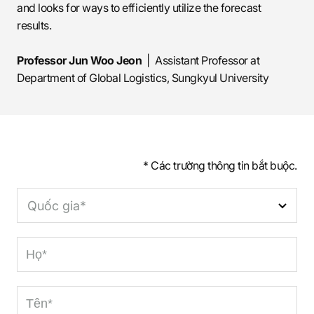
and looks for ways to efficiently utilize the forecast
results.
Professor Jun Woo Jeon
| Assistant Professor at
Department of Global Logistics, Sungkyul University
* Các trường thông tin bắt buộc.
Quốc gia*
L
a
s
F
t
i
n