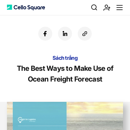
검
회
m
C
f
l
c
a
i
o
색
원
e
e
c
n
p
e
k
y
b
Sách trắng
e
U
가
n
l
o
d
R
The Best Ways to Make Use of
o
i
L
Ocean Freight Forecast
k
n
입
u
l
o