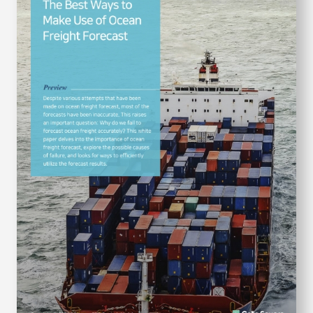
S
q
u
a
r
e