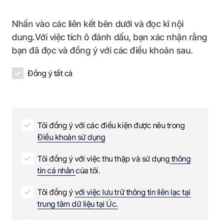
p
R
R
i
a
e
e
r
Nhấn vào các liên kết bên dưới và đọc kĩ nội
n
q
q
e
dung.Với việc tích ô đánh dấu, bạn xác nhận rằng
y
u
u
d
bạn đã đọc và đồng ý với các điều khoản sau.
n
i
i
a
r
r
Đồng ý tất cả
m
e
e
e
d
d
R
e
q
Tôi đồng ý với các điều kiện được nêu trong
u
Điều khoản sử dụng
i
r
Tôi đồng ý với việc thu thập và sử dụng
thông
e
tin cá nhân
của tôi.
d
Tôi đồng ý
với việc lưu trữ thông tin liên lạc tại
trung tâm dữ liệu tại Úc.