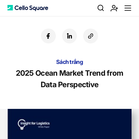
검
회
m
C
f
l
c
a
i
o
색
원
e
e
c
n
p
e
k
y
b
Sách trắng
e
U
가
n
l
o
d
R
2025 Ocean Market Trend from
o
i
L
Data Perspective
k
n
입
u
l
o