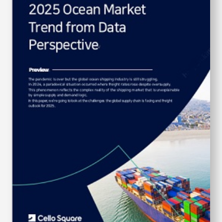
S
q
u
a
r
e