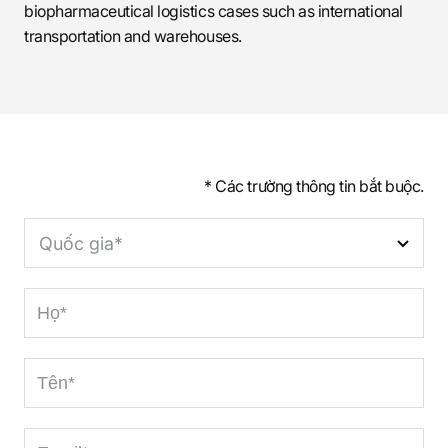
biopharmaceutical logistics cases such as international
transportation and warehouses.
* Các trường thông tin bắt buộc.
Quốc gia*
L
a
s
F
t
i
n
r
a
e
s
m