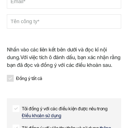
-
t
e
m
n
R
C
a
a
e
o
i
m
q
m
l
e
u
p
R
R
i
a
e
e
r
Nhấn vào các liên kết bên dưới và đọc kĩ nội
n
q
q
e
dung.Với việc tích ô đánh dấu, bạn xác nhận rằng
y
u
u
d
bạn đã đọc và đồng ý với các điều khoản sau.
n
i
i
a
r
r
Đồng ý tất cả
m
e
e
e
d
d
R
e
q
Tôi đồng ý với các điều kiện được nêu trong
u
Điều khoản sử dụng
i
r
Tôi đồng ý với việc thu thập và sử dụng
thông