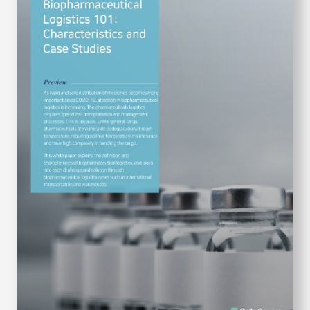
S
q
u
a
r
e