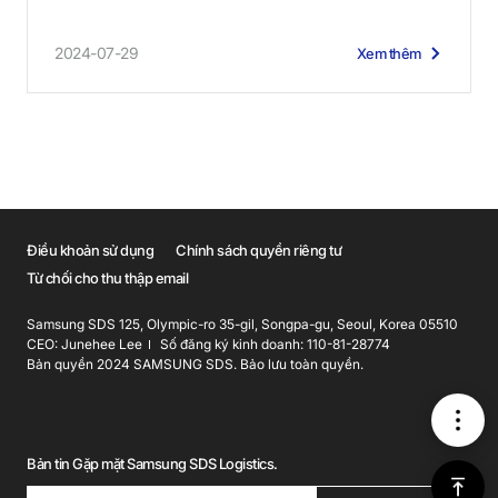
2024-07-29
Xem thêm
Điều khoản sử dụng
Chính sách quyền riêng tư
Từ chối cho thu thập email
Samsung SDS 125, Olympic-ro 35-gil, Songpa-gu, Seoul, Korea 05510
CEO: Junehee Lee
Số đăng ký kinh doanh: 110-81-28774
Bản quyền 2024 SAMSUNG SDS. Bảo lưu toàn quyền.
메
Bản tin Gặp mặt Samsung SDS Logistics.
뉴
위