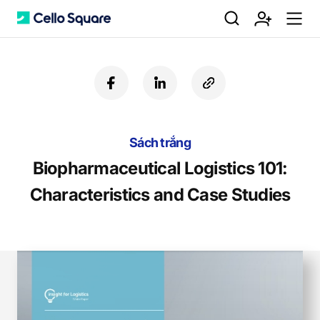
검
회
m
C
f
l
c
a
i
o
색
원
e
e
c
n
p
e
k
y
b
Sách trắng
e
U
가
n
l
o
d
R
Biopharmaceutical Logistics 101:
o
i
L
Characteristics and Case Studies
k
n
입
u
l
o