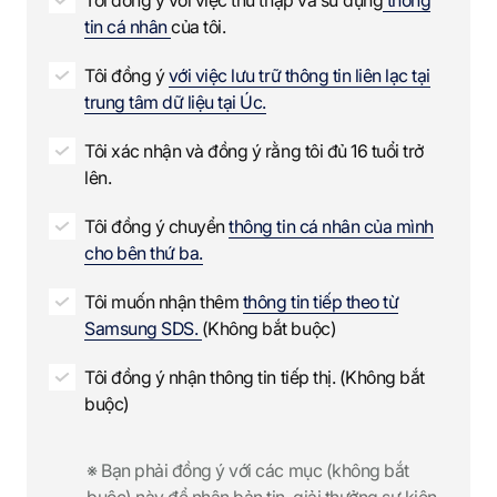
e
tin cá nhân
của tôi.
d
Tôi đồng ý
với việc lưu trữ thông tin liên lạc tại
trung tâm dữ liệu tại Úc.
Tôi xác nhận và đồng ý rằng tôi đủ 16 tuổi trở
lên.
Tôi đồng ý chuyển
thông tin cá nhân của mình
cho bên thứ ba.
Tôi muốn nhận thêm
thông tin tiếp theo từ
Samsung SDS.
(Không bắt buộc)
Tôi đồng ý nhận thông tin tiếp thị. (Không bắt
buộc)
※ Bạn phải đồng ý với các mục (không bắt
buộc) này để nhận bản tin, giải thưởng sự kiện,