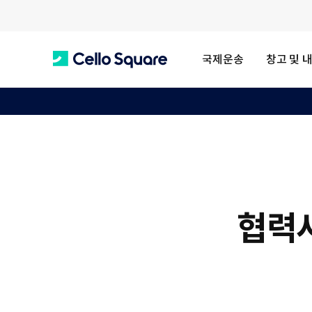
국제운송
창고 및 
C
e
l
협력사
l
o