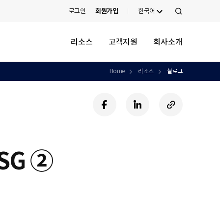
로그인
회원가입
한국어
검
색
리소스
고객지원
회사소개
Home
리소스
블로그
페
링
U
이
크
R
스
드
L
북
인
복
사
SG ②
하
기