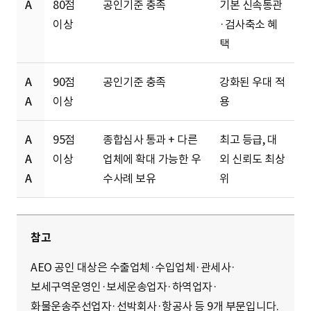
A
80점
공인기준 충족
기본 신속통관
이상
·검사축소 혜
택
A
90점
공인기준 충족
강화된 우대 적
A
이상
용
A
95점
종합심사 통과 + 다른
최고 등급, 대
A
이상
업체에 확대 가능한 우
외 신뢰도 최상
A
수사례 보유
위
참고
AEO 공인 대상은 수출업체·수입업체·관세사·
보세구역운영인·보세운송업자·하역업자·
화물운송주선업자·선박회사·항공사 등 9개 부문입니다.