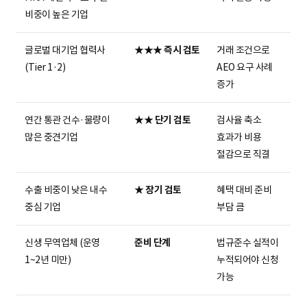
비중이 높은 기업
글로벌 대기업 협력사
★★★ 즉시 검토
거래 조건으로
(Tier 1·2)
AEO 요구 사례
증가
연간 통관 건수·물량이
★★ 단기 검토
검사율 축소
많은 중견기업
효과가 비용
절감으로 직결
수출 비중이 낮은 내수
★ 장기 검토
혜택 대비 준비
중심 기업
부담 큼
신생 무역업체 (운영
준비 단계
법규준수 실적이
1~2년 미만)
누적되어야 신청
가능