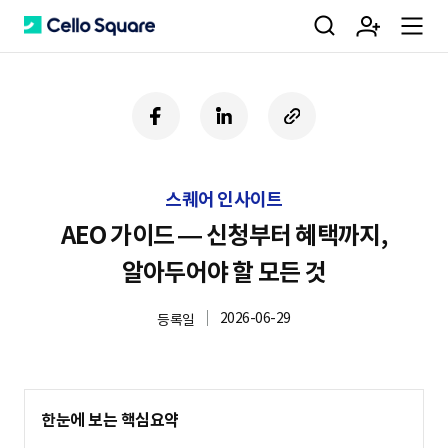
검
회
m
C
페
링
U
이
크
R
색
원
e
e
스
드
L
북
인
복
스퀘어 인사이트
사
가
n
l
하
AEO 가이드 — 신청부터 혜택까지,
기
알아두어야 할 모든 것
입
u
l
2026-06-29
등록일
o
한눈에 보는 핵심요약