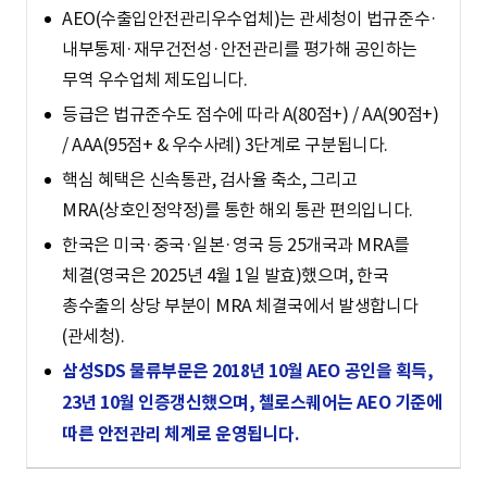
S
AEO(수출입안전관리우수업체)는 관세청이 법규준수·
내부통제·재무건전성·안전관리를 평가해 공인하는
무역 우수업체 제도입니다.
q
등급은 법규준수도 점수에 따라 A(80점+) / AA(90점+)
/ AAA(95점+ & 우수사례) 3단계로 구분됩니다.
핵심 혜택은 신속통관, 검사율 축소, 그리고
u
MRA(상호인정약정)를 통한 해외 통관 편의입니다.
한국은 미국·중국·일본·영국 등 25개국과 MRA를
a
체결(영국은 2025년 4월 1일 발효)했으며, 한국
총수출의 상당 부분이 MRA 체결국에서 발생합니다
(관세청).
r
삼성SDS 물류부문은 2018년 10월 AEO 공인을 획득,
23년 10월 인증갱신했으며, 첼로스퀘어는 AEO 기준에
따른 안전관리 체계로 운영됩니다.
e