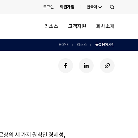
로그인
회원가입
한국어
검
색
리소스
고객지원
회사소개
HOME
리소스
물류용어사전
페
링
U
이
크
R
스
드
L
북
인
복
사
하
기
항공로상의 세 가지 원칙인 경제성,