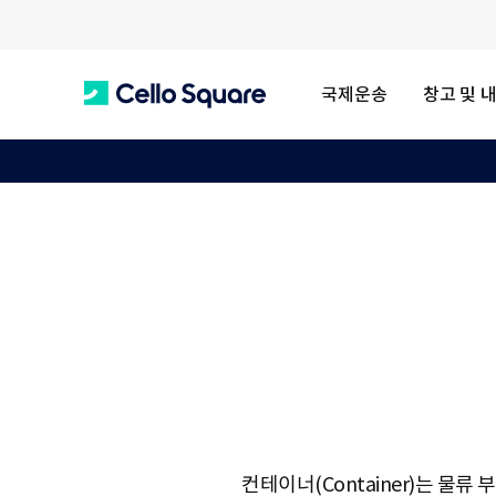
국제운송
창고 및 
C
e
l
l
o
컨테이너(Container)는 물류