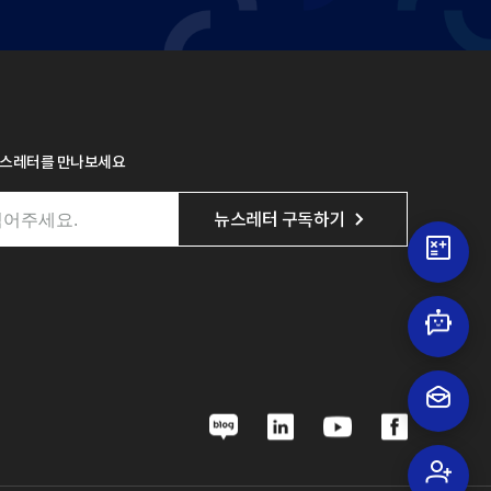
뉴스레터를 만나보세요
뉴스레터 구독하기
N
L
Y
F
a
i
o
a
v
n
u
c