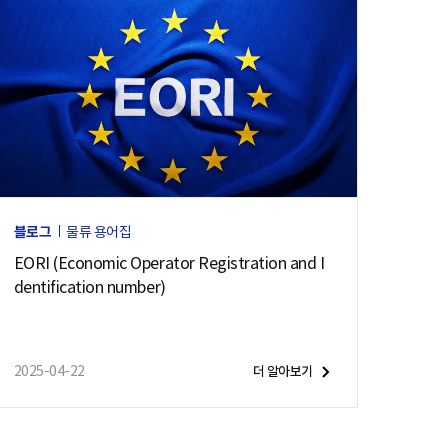
블로그
물류 용어집
EORI (Economic Operator Registration and I
dentification number)
2025-04-22
더 알아보기