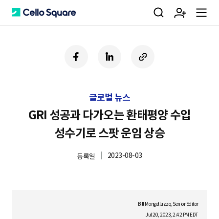
검
회
m
C
페
링
U
이
크
R
색
원
e
e
스
드
L
북
인
복
글로벌 뉴스
사
가
n
l
하
GRI 성공과 다가오는 환태평양 수입
기
성수기로 스팟 운임 상승
입
u
l
2023-08-03
등록일
o
Bill Mongelluzzo, Senior Editor
Jul 20, 2023, 2:42 PM EDT