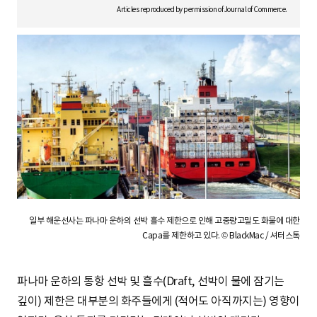
S
Articles reproduced by permission of Journal of Commerce.
q
u
a
일부 해운선사는 파나마 운하의 선박 흘수 제한으로 인해 고중량고밀도 화물에 대한
r
Capa를 제한하고 있다. © BlackMac / 셔터스톡
파나마 운하의 통항 선박 및 흘수(Draft, 선박이 물에 잠기는
e
깊이) 제한은 대부분의 화주들에게 (적어도 아직까지는) 영향이