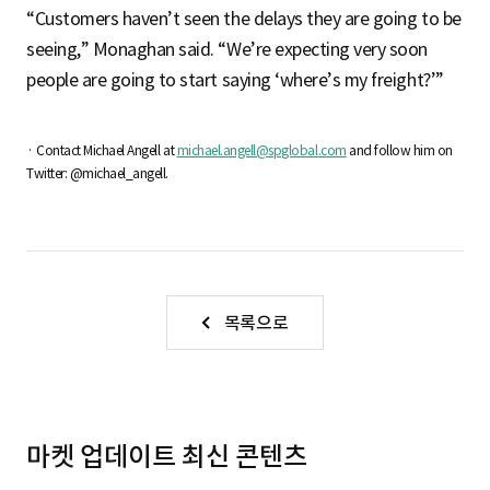
“Customers haven’t seen the delays they are going to be
seeing,” Monaghan said. “We’re expecting very soon
people are going to start saying ‘where’s my freight?’”
· Contact Michael Angell at
michael.angell@spglobal.com
and follow him on
Twitter: @michael_angell.
목록으로
마켓 업데이트 최신 콘텐츠