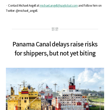
· Contact Michael Angell at
michael.angell@spglobal.com
and follow him on
Twitter: @michael_angell.
원문
Panama Canal delays raise risks
for shippers, but not yet biting