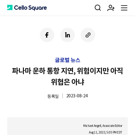
검
회
m
C
페
링
U
이
크
R
색
원
e
e
스
드
L
북
인
복
글로벌 뉴스
사
가
n
l
하
파나마 운하 통항 지연, 위험이지만 아직
기
위협은 아냐
입
u
l
2023-08-24
등록일
o
Michael Angell, Associate Editor
Aug 11, 2023, 5:05 PM EDT