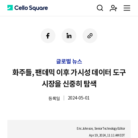
검
회
m
C
페
링
U
이
크
R
색
원
e
e
스
드
L
북
인
복
글로벌 뉴스
사
가
n
l
하
화주들, 팬데믹 이후 가시성 데이터 도구
기
시장을 신중히 탐색
입
u
l
2024-05-01
등록일
o
Eric Johnson, Senior Technology Editor
Apr 19, 2024, 11:11 AM EDT