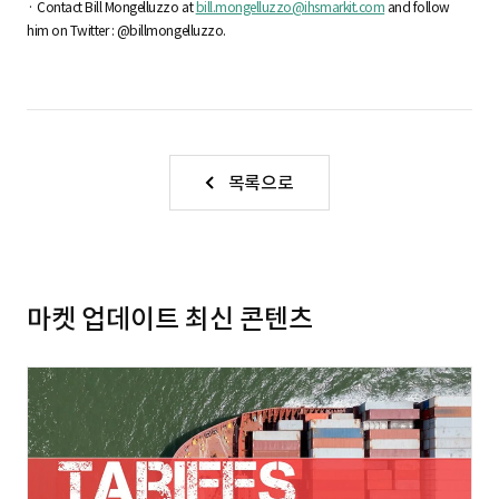
· Contact Bill Mongelluzzo at
bill.mongelluzzo@ihsmarkit.com
and follow
him on Twitter : @billmongelluzzo.
목록으로
마켓 업데이트 최신 콘텐츠