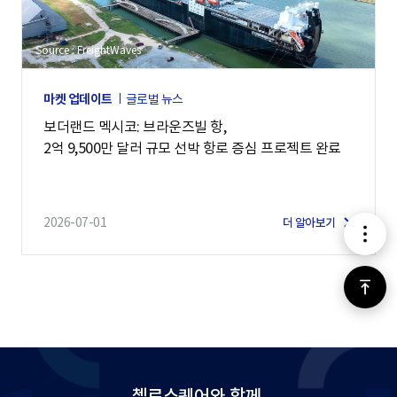
Source : FreightWaves
마켓 업데이트
글로벌 뉴스
보더랜드 멕시코: 브라운즈빌 항,
2억 9,500만 달러 규모 선박 항로 증심 프로젝트 완료
2026-07-01
더 알아보기
메
뉴
위
로
가
첼로스퀘어와 함께,