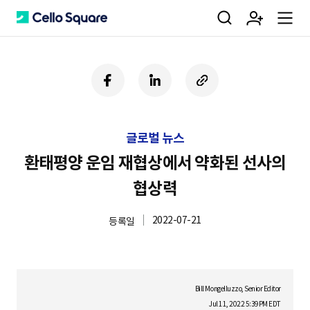
검
회
m
C
페
링
U
이
크
R
색
원
e
e
스
드
L
북
인
복
글로벌 뉴스
사
가
n
l
하
환태평양 운임 재협상에서 약화된 선사의
기
협상력
입
u
l
2022-07-21
등록일
o
Bill Mongelluzzo, Senior Editor
Jul 11, 2022 5:39PM EDT