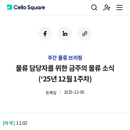
검
회
m
C
페
링
U
이
크
R
색
원
e
e
스
드
L
북
인
복
주간 물류 브리핑
사
가
n
l
하
물류 담당자를 위한 금주의 물류 소식
기
(‘25년 12월 1주차)
입
u
l
2025-12-05
등록일
o
[미국]
12.02