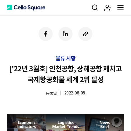
검
회
m
C
페
링
U
이
크
R
색
원
e
e
스
드
L
북
인
복
물류 시황
사
가
n
l
하
['22년 3월호] 인천공항, 상해공항 제치고
기
국제항공화물 세계 2위 달성
입
u
l
2022-08-08
등록일
o