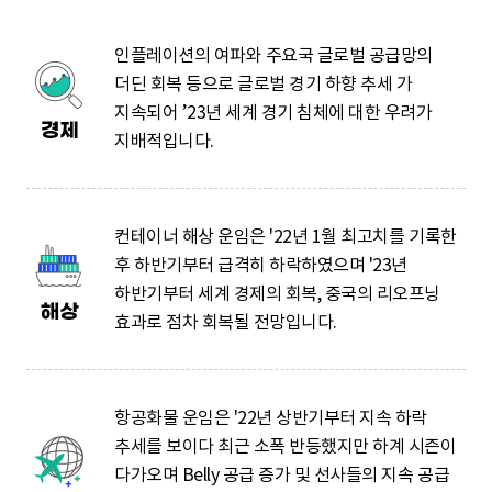
S
인플레이션의 여파와 주요국 글로벌 공급망의
경
더딘 회복 등으로 글로벌 경기 하향 추세 가
q
제
지속되어 ’23년 세계 경기 침체에 대한 우려가
지배적입니다.
u
컨테이너 해상 운임은 '22년 1월 최고치를 기록한
해
후 하반기부터 급격히 하락하였으며 '23년
a
상
하반기부터 세계 경제의 회복, 중국의 리오프닝
효과로 점차 회복될 전망입니다.
r
항공화물 운임은 '22년 상반기부터 지속 하락
항
추세를 보이다 최근 소폭 반등했지만 하계 시즌이
e
공
다가오며 Belly 공급 증가 및 선사들의 지속 공급