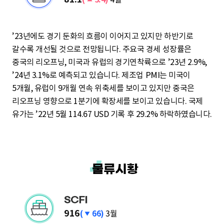
P
승
행
국
M
지
제
I
’23년에도 경기 둔화의 흐름이 이어지고 있지만 하반기로
수
유
갈수록 개선될 것으로 전망됩니다. 주요국 경세 성장률은
-
가
중국의 리오프닝, 미국과 유럽의 경기연착륙으로 ’23년 2.9%,
미
-
’24년 3.1%로 예측되고 있습니다. 제조업 PMI는 미국이
국
W
5개월, 유럽이 9개월 연속 위축세를 보이고 있지만 중국은
T
리오프닝 영향으로 1분기에 확장세를 보이고 있습니다. 국제
유가는 ’22년 5월 114.67 USD 기록 후 29.2% 하락하였습니다.
I
하
916
(
66)
3월