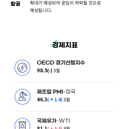
확대가 예상되어 운임이 하락될 것으로
예상됩니다.
보
98.5
(-)
3월
합
O
E
C
하
46.3
(
1.4)
3월
D
락
제
경
조
기
업
상
81.1
선
(
5.4)
4월