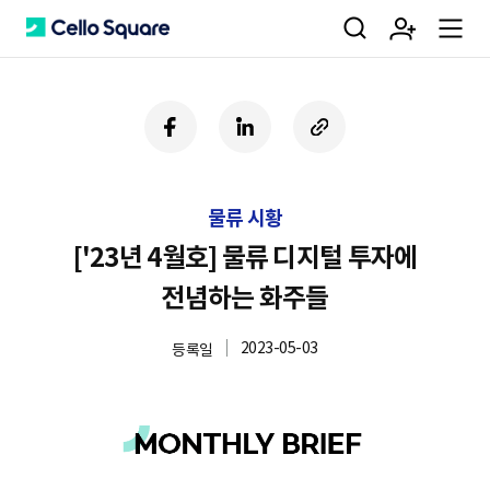
검
회
m
C
페
링
U
이
크
R
색
원
e
e
스
드
L
북
인
복
물류 시황
사
가
n
l
하
['23년 4월호] 물류 디지털 투자에
기
전념하는 화주들
입
u
l
2023-05-03
등록일
o