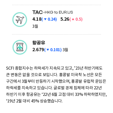
락
S
C
F
하
상
4.18
5.26
(
0.24)
(
0.5)
I
락
승
3월
T
A
C
하
2.679
(
0.101)
3월
-
락
항
H
공
K
SCFI 종합지수는 하락세가 지속되고 있고, ’23년 하반기에도
유
G
큰 변동은 없을 것으로 보입니다. 홍콩발 미국착 노선은 모든
t
구간에서 3월부터 반등하기 시작했으며, 홍콩발 유럽착 운임은
o
하락세를 지속하고 있습니다. 글로벌 경제 침체에 따라 22년
E
하반기 이후 항공유는 ‘22년 6월 고점 대비 33% 하락하였지만,
‘19년 2월 대비 45% 상승했습니다.
U
R