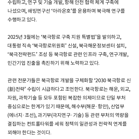
수립하고, 연구 및 기술 개발, 항해 안전 협력 체계 구축에
나섰으며, 쇄빙연구선 ‘아라온호’를 운용하며 북극해 연구를
수행하고 있다.
2025년 3월에는 ‘북극항로 구축 지원 특별법’을 발의하고,
대통령 직속 ‘북극항로위원회’ 신설, 북극해운정보센터 설치,
‘북극전략펀드’ 조성 등 북극항로 관련 인프라 구축, 연구개발,
민간기업 진출을 촉진하기 위해 노력하고 있다.
관련 전문가들은 북극항로 개발을 구체화할 ‘2030 북극항로 신
(新)전략’ 수립이 시급하다고 조언한다. 북극항로는 해운, 외교,
자원, 과학기술 등 모두 포함된 복잡한 의제이므로 단일 부처
중심으로는 한계가 있기 때문에, 해수부(해운·항만), 산업부
(에너지·조선), 과기부(극지연구·기술) 등 관련 부처의 역량을
결집하는 컨트롤타워를 세워 정책의 일관성과 전략적 연계를
꾀해야 한다는 것이다.