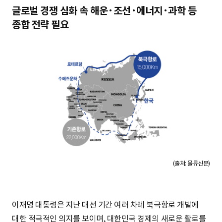
S
글로벌 경쟁 심화 속 해운·조선·에너지·과학 등
종합 전략 필요
q
u
a
r
(출처: 물류신문)
e
이재명 대통령은 지난 대선 기간 여러 차례 북극항로 개발에
대한 적극적인 의지를 보이며, 대한민국 경제의 새로운 활로를