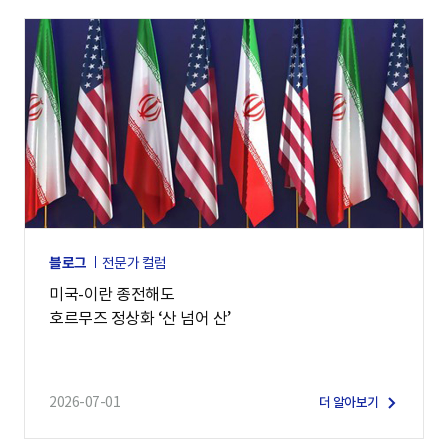
블로그
전문가 컬럼
미국-이란 종전해도
호르무즈 정상화 ‘산 넘어 산’
2026-07-01
더 알아보기