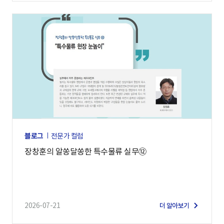
블로그
전문가 컬럼
장창훈의 알쏭달쏭한 특수물류 실무⑫
2026-07-21
더 알아보기