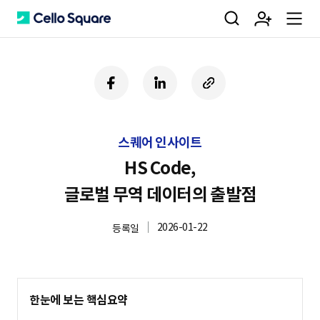
검
회
m
C
페
링
U
이
크
R
색
원
e
e
스
드
L
북
인
복
스퀘어 인사이트
사
가
n
l
하
HS Code,
기
글로벌 무역 데이터의 출발점
입
u
l
2026-01-22
등록일
o
한눈에 보는 핵심요약