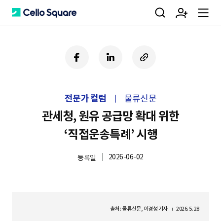
검
회
m
C
페
링
U
이
크
R
색
원
e
e
스
드
L
북
인
복
전문가 컬럼
물류신문
사
가
n
l
하
관세청, 원유 공급망 확대 위한
기
‘직접운송특례’ 시행
입
u
l
2026-06-02
등록일
o
출처 : 물류신문, 이경성 기자
2026. 5. 28