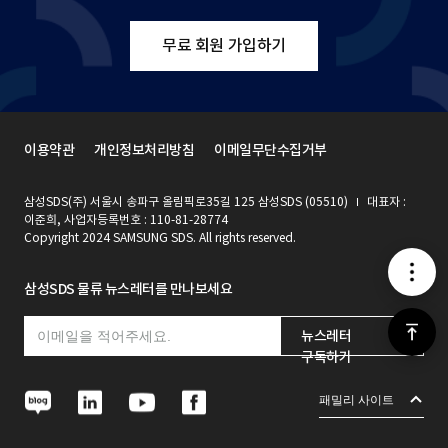
무료 회원 가입하기
이용약관
개인정보처리방침
이메일무단수집거부
삼성SDS(주) 서울시 송파구 올림픽로35길 125 삼성SDS (05510)
대표자 :
이준희, 사업자등록번호 : 110-81-28774
Copyright 2024 SAMSUNG SDS. All rights reserved.
메
삼성SDS 물류 뉴스레터를 만나보세요
뉴
위
뉴스레터
구독하기
로
N
L
Y
F
패밀리 사이트
a
i
o
a
가
v
n
u
c