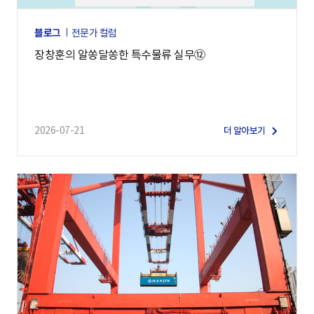
블로그
전문가 컬럼
장창훈의 알쏭달쏭한 특수물류 실무⑫
2026-07-21
더 알아보기