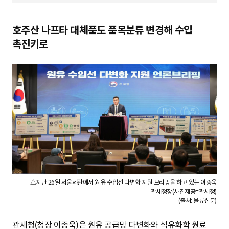
S
호주산 나프타 대체품도 품목분류 변경해 수입
촉진키로
q
u
a
r
△지난 26일 서울세관에서 원유 수입선 다변화 지원 브리핑을 하고 있는 이종욱
관세청장(사진제공=관세청)
(출처: 물류신문)
e
관세청(청장 이종욱)은 원유 공급망 다변화와 석유화학 원료