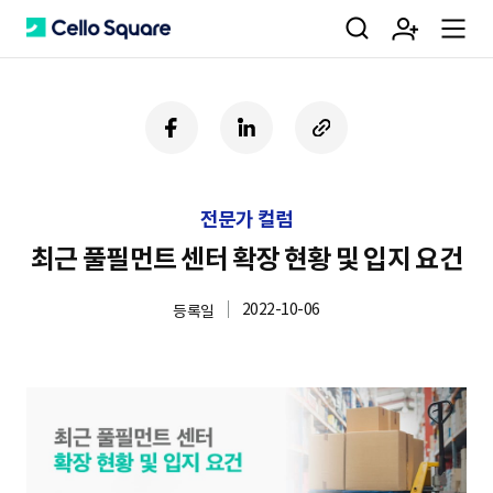
검
회
m
C
페
링
U
이
크
R
색
원
e
e
스
드
L
북
인
복
전문가 컬럼
사
가
n
l
하
최근 풀필먼트 센터 확장 현황 및 입지 요건
기
2022-10-06
등록일
입
u
l
o