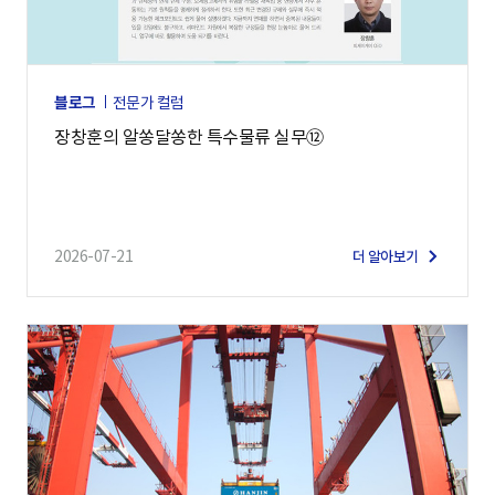
블로그
전문가 컬럼
장창훈의 알쏭달쏭한 특수물류 실무⑫
2026-07-21
더 알아보기