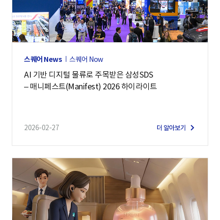
만
나
보
세
스퀘어 News
스퀘어 Now
요
AI 기반 디지털 물류로 주목받은 삼성SDS
.
– 매니페스트(Manifest) 2026 하이라이트
동
영
상
2026-02-27
더 알아보기
보
기