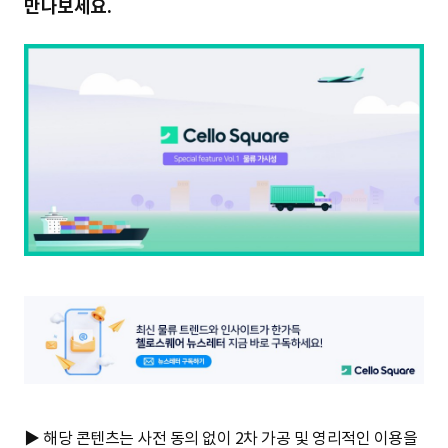
만나보세요.
첼
로
스
퀘
어
물
류
가
시
성
▶ 해당 콘텐츠는 사전 동의 없이 2차 가공 및 영리적인 이용을
(