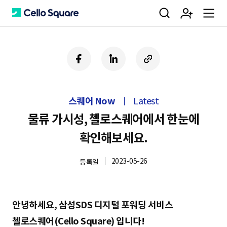
검
회
m
C
페
링
U
이
크
R
색
원
e
e
스
드
L
북
인
복
스퀘어 Now
Latest
사
가
n
l
하
물류 가시성, 첼로스퀘어에서 한눈에
기
확인해보세요.
입
u
l
2023-05-26
등록일
o
안녕하세요, 삼성SDS 디지털 포워딩 서비스
첼로스퀘어(Cello Square) 입니다!