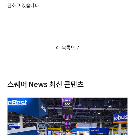
금하고 있습니다.
V
i
s
i
b
목록으로
i
l
i
t
y
스퀘어 News 최신 콘텐츠
)
,
영
상
으
로