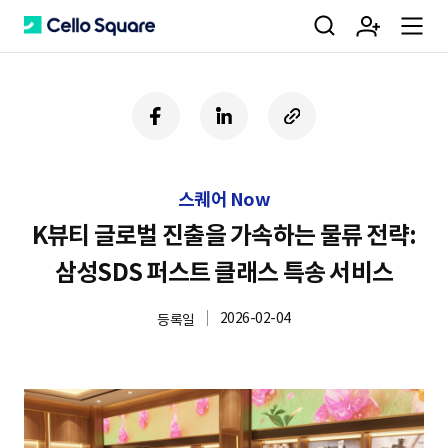
검
회
m
C
페
링
U
이
크
R
색
원
e
e
스
드
L
북
인
복
스퀘어 Now
사
가
n
l
하
K뷰티 글로벌 진출을 가속하는 물류 전략:
기
삼성SDS 퍼스트 클래스 특송 서비스
입
u
l
2026-02-04
등록일
o