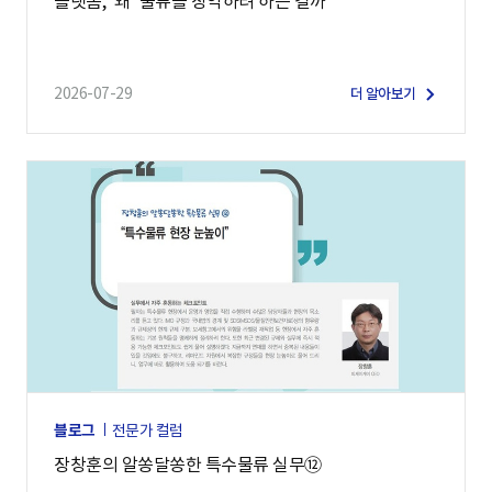
플랫폼, ‘왜’ 물류를 장악하려 하는 걸까
2026-07-29
더 알아보기
블로그
전문가 컬럼
장창훈의 알쏭달쏭한 특수물류 실무⑫