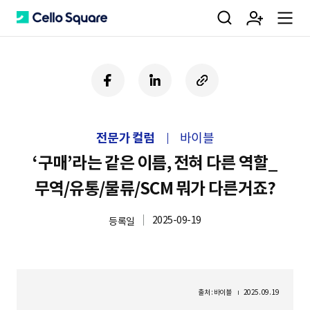
검
회
m
C
페
링
U
이
크
R
색
원
e
e
스
드
L
북
인
복
전문가 컬럼
바이블
사
가
n
l
하
‘구매’라는 같은 이름, 전혀 다른 역할_
기
무역/유통/물류/SCM 뭐가 다른거죠?
입
u
l
2025-09-19
등록일
o
출처 : 바이블
2025. 09. 19