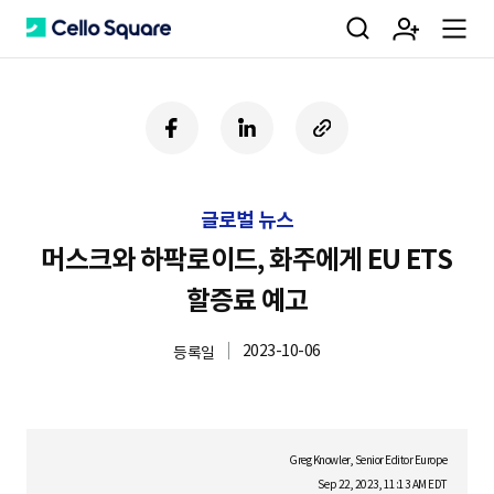
검
회
m
C
페
링
U
이
크
R
색
원
e
e
스
드
L
북
인
복
글로벌 뉴스
사
가
n
l
하
머스크와 하팍로이드, 화주에게 EU ETS
기
할증료 예고
입
u
l
2023-10-06
등록일
o
Greg Knowler, Senior Editor Europe
Sep 22, 2023, 11:13 AM EDT