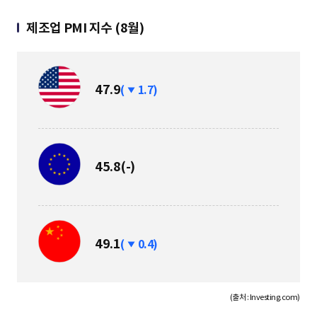
S
제조업 PMI 지수 (8월)
q
하
47.9
(
1.7)
락
u
보
45.8
(-)
a
합
r
하
49.1
(
0.4)
락
e
(출처 : Investing.com)