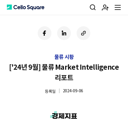
검
회
m
C
페
링
U
이
크
R
색
원
e
e
스
드
L
북
인
복
물류 시황
사
가
n
l
하
['24년 9월] 물류 Market Intelligence
기
리포트
입
u
l
2024-09-06
등록일
o