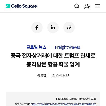
검
회
m
C
페
링
U
이
크
R
색
원
e
e
스
드
L
북
인
복
글로벌 뉴스
FreightWaves
사
가
n
l
하
중국 전자상거래에 대한 트럼프 관세로
기
충격받은 항공 화물 업계
입
u
l
2025-02-13
등록일
o
Eric Kulisch, Tuesday, February 04, 2025
Original Article:
https://www.freightwaves.com/news/air-cargo-industry-jolted-by-