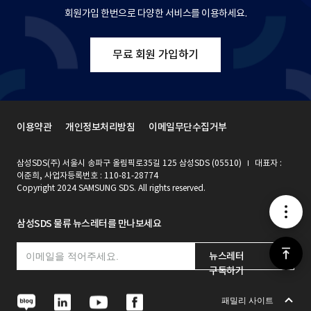
회원가입 한번으로 다양한 서비스를 이용하세요.
무료 회원 가입하기
이용약관
개인정보처리방침
이메일무단수집거부
삼성SDS(주) 서울시 송파구 올림픽로35길 125 삼성SDS (05510)
대표자 :
이준희, 사업자등록번호 : 110-81-28774
Copyright 2024 SAMSUNG SDS. All rights reserved.
메
삼성SDS 물류 뉴스레터를 만나보세요
뉴
위
뉴스레터
구독하기
로
N
L
Y
F
패밀리 사이트
a
i
o
a