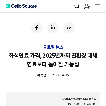
검
회
m
C
페
링
U
이
크
R
색
원
e
e
스
드
L
북
인
복
글로벌 뉴스
사
가
n
l
하
화석연료 가격, 2025년까지 친환경 대체
기
연료보다 높아질 가능성
입
u
l
2023-04-06
등록일
o
Greg Knowler, Senior Editor Europe
Mar 24, 2023, 10:47 AM EDT