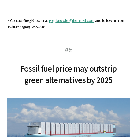
· Contact Greg Knowler at
greg.knowler@ihsmarkit.com
and follow him on
Twitter: @greg_knowler.
원문
Fossil fuel price may outstrip
green alternatives by 2025