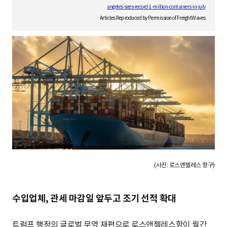
S
angeles-sees-record-1-million-containers-in-july
Articles Reproduced by Permission of FreightWaves
q
u
a
r
(사진: 로스엔젤레스 항구)
수입업체, 관세 마감일 앞두고 조기 선적 확대
e
트럼프 행정의 글로벌 무역 재편으로 로스앤젤레스항이 월간