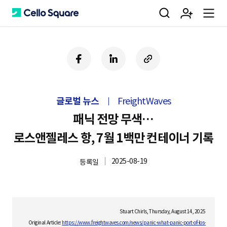
검
회
m
C
페
링
U
이
크
R
색
원
e
e
스
드
L
북
인
복
글로벌 뉴스
FreightWaves
사
가
n
l
하
패닉 전망 무색…
기
로스앤젤레스 항, 7월 1백만 컨테이너 기록
입
u
l
2025-08-19
등록일
o
Stuart Chirls, Thursday, August 14, 2025
Original Article:
https://www.freightwaves.com/news/panic-what-panic-port-of-los-